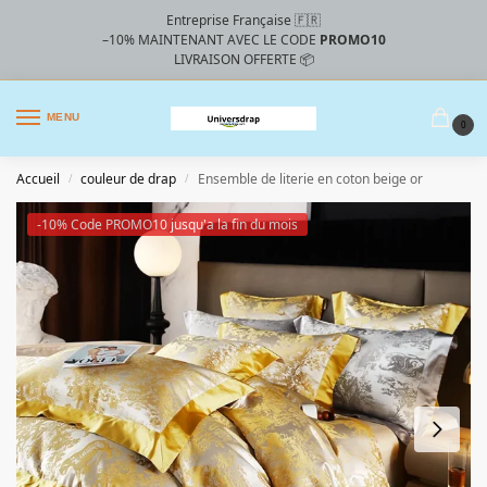
Entreprise Française 🇫🇷
–10%
MAINTENANT AVEC LE CODE
PROMO10
LIVRAISON OFFERTE 📦
MENU
0
Accueil
couleur de drap
Ensemble de literie en coton beige or
/
/
-10% Code PROMO10 jusqu'a la fin du mois