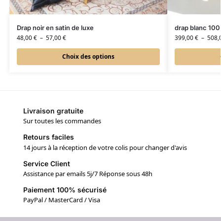
Drap noir en satin de luxe
drap blanc 100
48,00
€
–
57,00
€
399,00
€
–
508,
Choix des options
Livraison gratuite
Sur toutes les commandes
Retours faciles
14 jours à la réception de votre colis pour changer d'avis
Service Client
Assistance par emails 5j/7 Réponse sous 48h
Paiement 100% sécurisé
PayPal / MasterCard / Visa