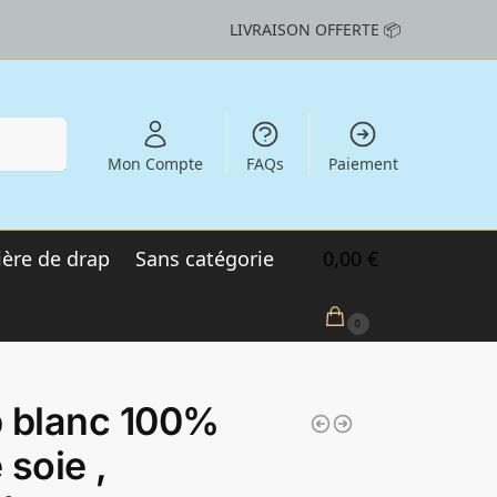
LIVRAISON OFFERTE 📦
echerche
Mon Compte
FAQs
Paiement
ère de drap
Sans catégorie
0,00
€
0
 blanc 100%
 soie ,