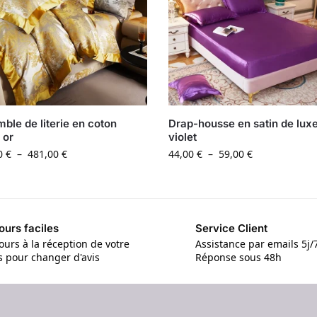
ble de literie en coton
Drap-housse en satin de lux
 or
violet
0
€
–
481,00
€
44,00
€
–
59,00
€
ours faciles
Service Client
ours à la réception de votre
Assistance par emails 5j/
is pour changer d'avis
Réponse sous 48h