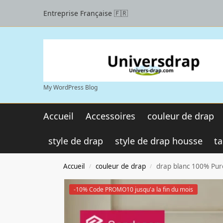
Entreprise Française 🇫🇷
My WordPress Blog
Accueil
Accessoires
couleur de drap
style de drap
style de drap housse
ta
Accueil
couleur de drap
drap blanc 100% Pure
/
/
-10% Code PROMO10 jusqu'a la fin du mois