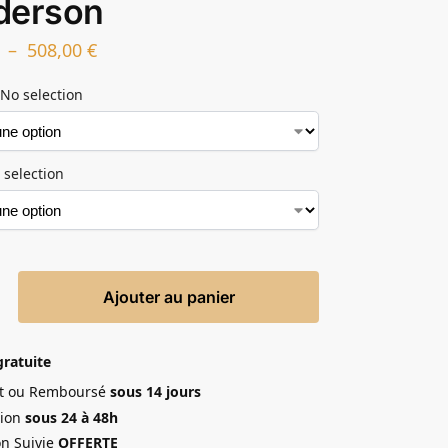
derson
–
508,00
€
No selection
 selection
Ajouter au panier
gratuite
ait ou Remboursé
sous 14 jours
ion
sous 24 à 48h
on Suivie
OFFERTE