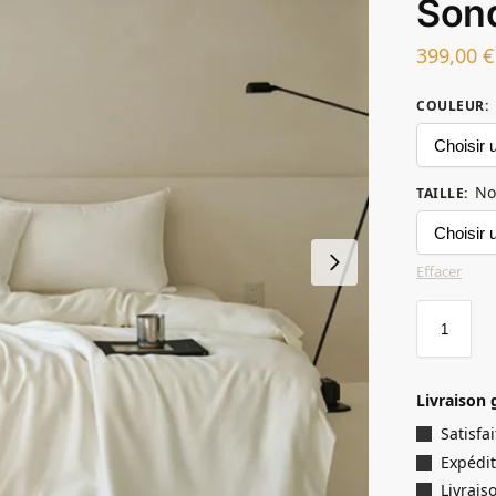
Son
399,00
€
COULEUR
:
No
TAILLE
:
Effacer
Livraison 
Satisf
Expédit
Livrais