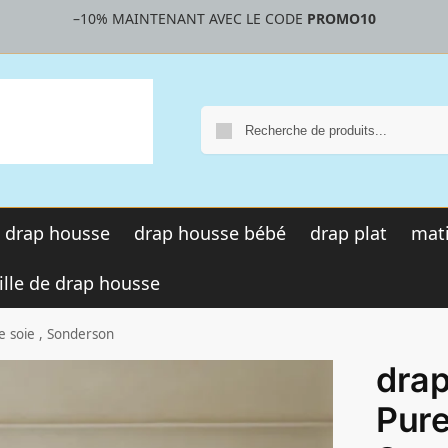
–10%
MAINTENANT AVEC LE CODE
PROMO10
R
drap housse
drap housse bébé
drap plat
mati
ille de drap housse
 soie , Sonderson
drap
Pure