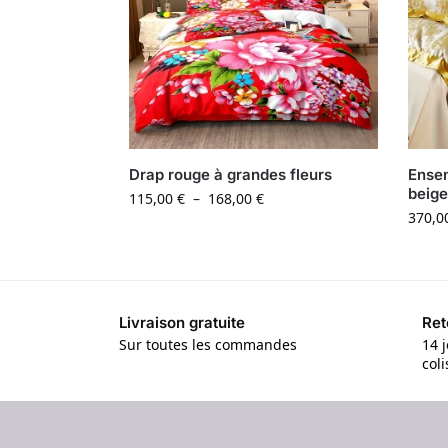
Drap rouge à grandes fleurs
Ensem
beige
115,00
€
–
168,00
€
370,0
Livraison gratuite
Ret
Sur toutes les commandes
14 j
col