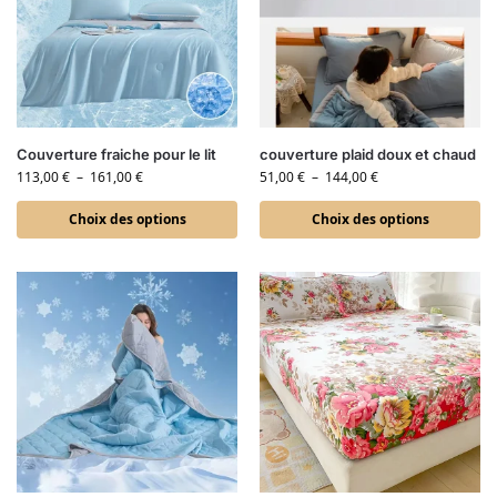
Couverture fraiche pour le lit
couverture plaid doux et chaud
113,00
€
–
161,00
€
51,00
€
–
144,00
€
Choix des options
Choix des options