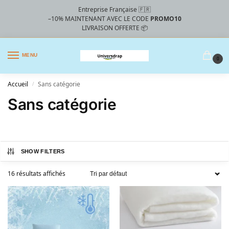
Entreprise Française 🇫🇷
–10%
MAINTENANT AVEC LE CODE
PROMO10
LIVRAISON OFFERTE 📦
MENU
0
Accueil
Sans catégorie
/
Sans catégorie
SHOW FILTERS
16 résultats affichés