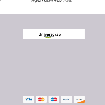
7
PayPal / MasterCard / Visa