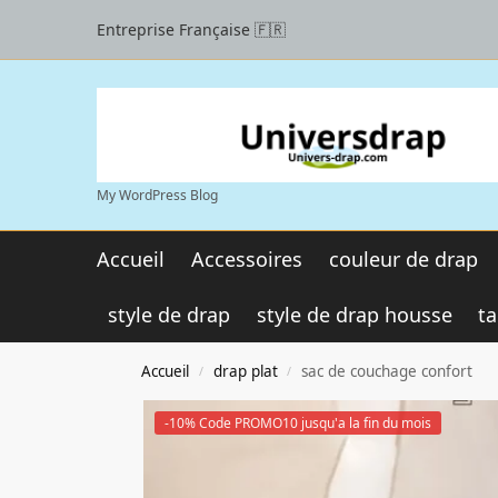
Entreprise Française 🇫🇷
My WordPress Blog
Accueil
Accessoires
couleur de drap
style de drap
style de drap housse
ta
Accueil
drap plat
sac de couchage confort
/
/
-10% Code PROMO10 jusqu'a la fin du mois