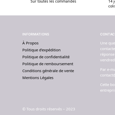
Sur toutes les commandes
14 j
col
INFORMATIONS
CONTAC
À Propos
Une que
contacte
Politique d’expédition
réponse
Politique de confidentialité
vendredi
Politique de remboursement
Par e-mai
Conditions générale de vente
contact
Mentions Légales
Cette bo
entrepri
© Tous droits réservés – 2023