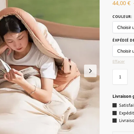
44,00
€
COULEUR
:
ÉXPÉDIÉ D
Effacer
Livraison 
Satisf
Expédit
Livrais