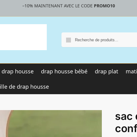
–10%
MAINTENANT AVEC LE CODE
PROMO10
R
drap housse
drap housse bébé
drap plat
mati
ille de drap housse
sac
conf