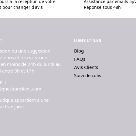
ours à la réception de votre
Assistance par emails 5j/
is pour changer d'avis
Réponse sous 48h
T
LIENS UTILES
stion ou une suggestion,
Blog
z-nous et recevrez une
FAQs
 en moins de 24h du lundi au
Avis Clients
 entre 9h et 17h
Suivi de colis
l :
@questionclient.com
utique appartient à une
se française