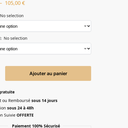
–
105,00
€
No selection
No selection
E
:
Ajouter au panier
gratuite
ait ou Remboursé
sous 14 jours
ion
sous 24 à 48h
on Suivie
OFFERTE
Paiement 100% Sécurisé