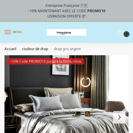
Entreprise Française 🇫🇷
–10%
MAINTENANT AVEC LE CODE
PROMO10
LIVRAISON OFFERTE 📦
MENU
0
Accueil
couleur de drap
drap gris argent
/
/
-10% Code PROMO10 jusqu'a la fin du mois