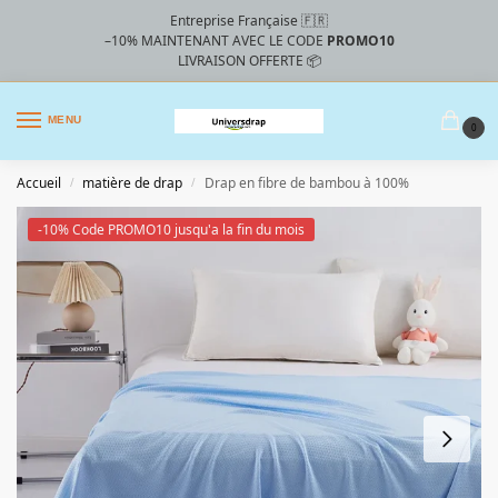
Entreprise Française 🇫🇷
–10%
MAINTENANT AVEC LE CODE
PROMO10
LIVRAISON OFFERTE 📦
MENU
0
Accueil
matière de drap
Drap en fibre de bambou à 100%
/
/
-10% Code PROMO10 jusqu'a la fin du mois