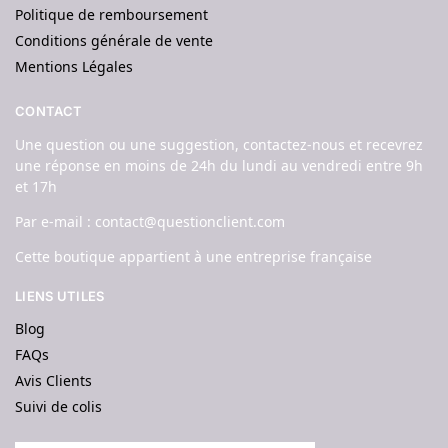
Politique de remboursement
Conditions générale de vente
Mentions Légales
CONTACT
Une question ou une suggestion, contactez-nous et recevrez
une réponse en moins de 24h du lundi au vendredi entre 9h
et 17h
Par e-mail : contact@questionclient.com
Cette boutique appartient à une entreprise française
LIENS UTILES
Blog
FAQs
Avis Clients
Suivi de colis