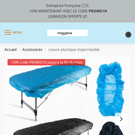
Entreprise Française 🇫🇷
–10%
MAINTENANT AVEC LE CODE
PROMO10
LIVRAISON OFFERTE 📦
MENU
0
Accueil
Accessoires
couvre plastique imperméable
/
/
-10% Code PROMO10 jusqu'a la fin du mois